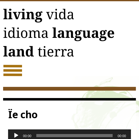
Acerca
Ïe cho
Reproductor
00:00
00:00