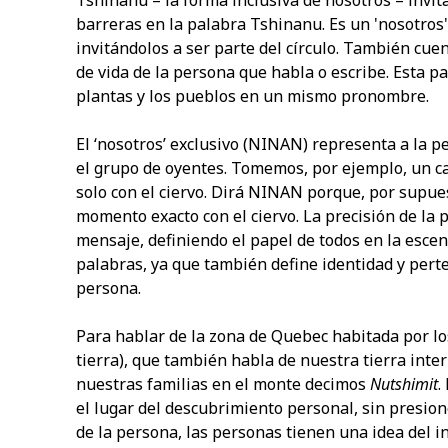
Tshinanu – la forma inclusiva de nosotros – invita
barreras en la palabra Tshinanu. Es un 'nosotros'
invitándolos a ser parte del círculo. También cu
de vida de la persona que habla o escribe. Esta pa
plantas y los pueblos en un mismo pronombre.
El ‘nosotros’ exclusivo (NINAN) representa a la p
el grupo de oyentes. Tomemos, por ejemplo, un 
solo con el ciervo. Dirá NINAN porque, por supues
momento exacto con el ciervo. La precisión de la
mensaje, definiendo el papel de todos en la esce
palabras, ya que también define identidad y perte
persona.
Para hablar de la zona de Quebec habitada por lo
tierra), que también habla de nuestra tierra interi
nuestras familias en el monte decimos
Nutshimit
.
el lugar del descubrimiento personal, sin presio
de la persona, las personas tienen una idea del in