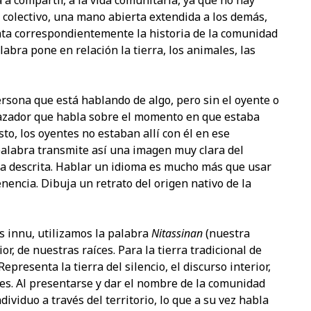
 a compartir, a la vida comunitaria, ya que no hay
 colectivo, una mano abierta extendida a los demás,
enta correspondientemente la historia de la comunidad
labra pone en relación la tierra, los animales, las
ersona que está hablando de algo, pero sin el oyente o
cazador que habla sobre el momento en que estaba
to, los oyentes no estaban allí con él en ese
 palabra transmite así una imagen muy clara del
na descrita. Hablar un idioma es mucho más que usar
nencia. Dibuja un retrato del origen nativo de la
s innu, utilizamos la palabra
Nitassinan
(nuestra
or, de nuestras raíces. Para la tierra tradicional de
 Representa la tierra del silencio, el discurso interior,
nes. Al presentarse y dar el nombre de la comunidad
dividuo a través del territorio, lo que a su vez habla