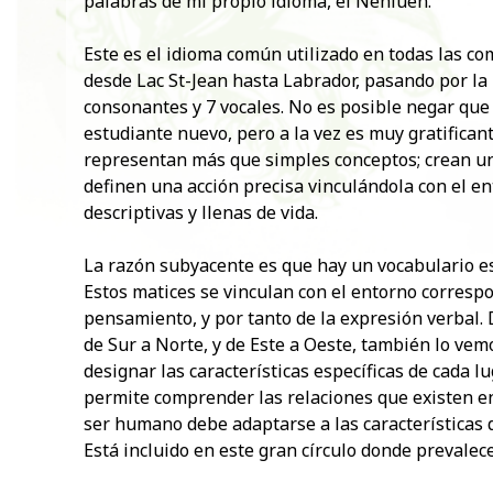
palabras de mi propio idioma, el Nehluen.
Este es el idioma común utilizado en todas las c
desde Lac St-Jean hasta Labrador, pasando por la 
consonantes y 7 vocales. No es posible negar qu
estudiante nuevo, pero a la vez es muy gratifican
representan más que simples conceptos; crean u
definen una acción precisa vinculándola con el e
descriptivas y llenas de vida.
La razón subyacente es que hay un vocabulario esp
Estos matices se vinculan con el entorno correspo
pensamiento, y por tanto de la expresión verbal
de Sur a Norte, y de Este a Oeste, también lo vem
designar las características específicas de cada lu
permite comprender las relaciones que existen entr
ser humano debe adaptarse a las características 
Está incluido en este gran círculo donde prevalec