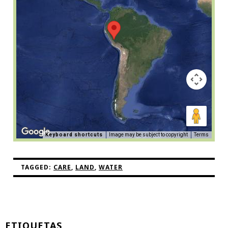
Keyboard shortcuts
Image may be subject to copyright
Terms
TAGGED:
CARE
,
LAND
,
WATER
ETIQUETAS